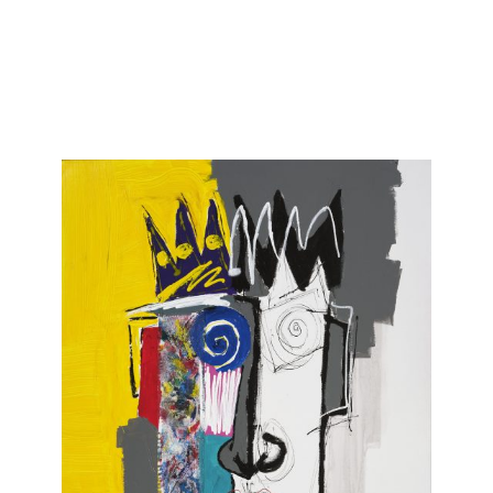
ville lumière.
Pinceau en main, il apprend. Il persévère : croquis,
esquisses, tableaux… Enfin, à trente ans, il décide
de se consacrer exclusivement à son art… Il choisit
Antibes et ses rivages méditerranéens comme
terre d’accueil pour vivre sa peinture en toute
liberté. Depuis toujours, il admire Picasso, Miro,
Cézanne, Matisse… Il étudie leurs œuvres et
travaille sans relâche à trouver son propre style…
Les influences d’une vie… des couleurs vives, en
mouvement pour exprimer sa passion et ses
émotions.
La peinture de Colomina, s’il faut la définir,
s’apparente à une sorte de « Figuratif Abstrait ».
D’expositions individuelles en expositions
collectives, ses toiles parcourent la France et
traversent les frontières. Jorge Colomina est
estimé, coté et vendu à Drouot Paris par Maître