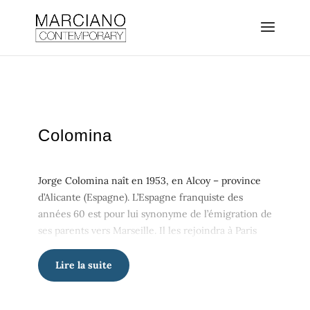
Colomina
Jorge Colomina naît en 1953, en Alcoy – province
d’Alicante (Espagne). L’Espagne franquiste des
années 60 est pour lui synonyme de l’émigration de
ses parents vers Marseille. Il les rejoindra à Paris
avec son frère en 1963. Dès son plus jeune âge, il
exprime sa passion pour le dessin et la peinture. A
Lire la suite
peine installé à Paris, sa curiosité et son goût pour
l’art l’emmènent à la découverte des musées de la