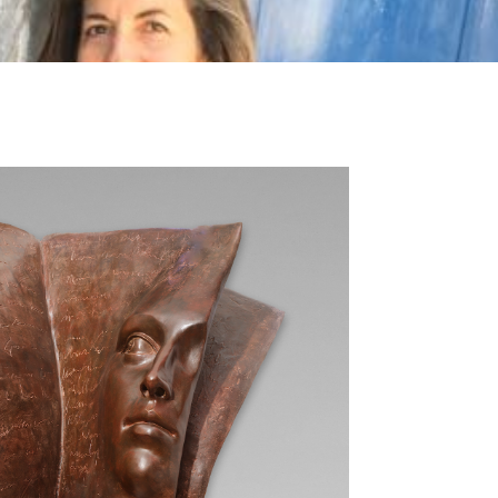
 avec un talent incomparable. Ici, Les lettres et la
et ambitions, ses peurs ainsi que ses cauchemars.
ls là pour briser le mystère de l’histoire, pour
 ou en Chine, son travail est récompensé par de
ée dans de nombreuse collections privée, Paola a
sein des jardins d’Etretat.