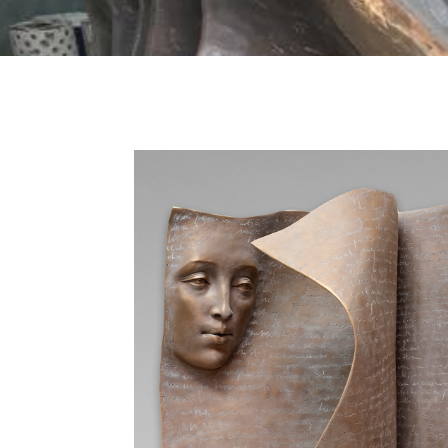
La passion de l’écriture n’aura d
nature humaine s’entremêlent, 
Une main, un visage, un nez ém
interpeller les vérités ou garde
Paola bénéfice d’une reconnai
nombreux et prestigieux prix. 
récemment eut l’opportunité de p
Retrouvez ses dernières créatio