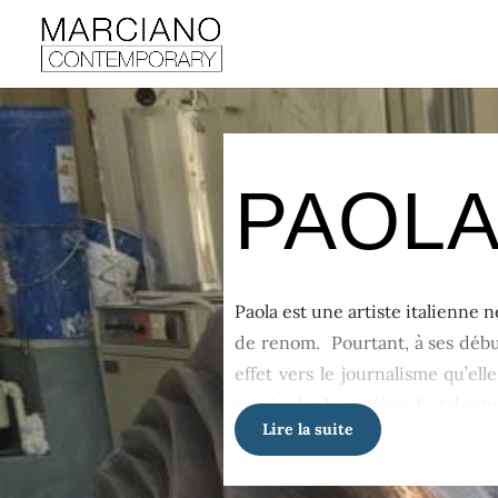
PAOLA
Paola est une artiste italienne 
de renom.
Pourtant, à ses débu
effet vers le journalisme qu’ell
manipuler la matière. La talentu
Lire la suite