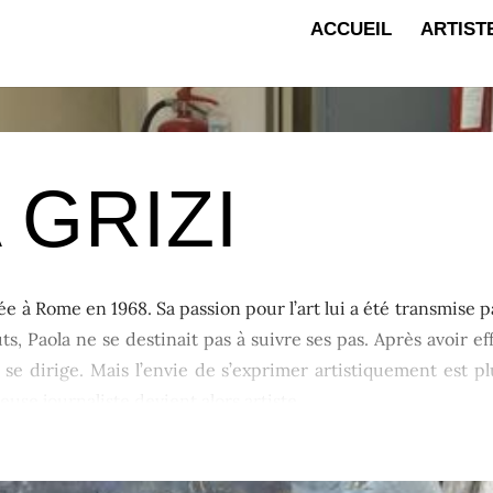
ACCUEIL
ARTIST
 GRIZI
née à Rome en 1968. Sa passion pour l’art lui a été transmis
ts, Paola ne se destinait pas à suivre ses pas. Après avoir ef
e se dirige. Mais l’envie de s’exprimer artistiquement est p
euse journaliste devient alors artiste.