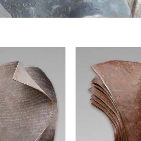
e cesse de l’habiter et de se mêler au bronze qu’elle travaille
se confondent. Par ses bronzes Paola nous livre ses rêves 
ergent de ces pages aux caractères indéchiffrables. Sont-i
r un secret
?
ssance internationale. Que cela soit en France, en Italie
Après avoir été résidente de la ville de ChangChun, expos
résenter ses oeuvres lors de l’exposition internationale au 
ns au sein des galeries
Marciano Contemporary
.